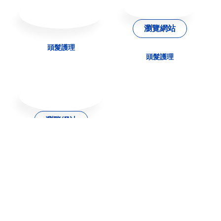
瀏覽網站
頭髮護理
頭髮護理
瀏覽網站
頭髮護理
口腔護理