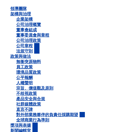
領導團隊
架構與治理
企業架構
公司治理概覽
董事會組成
董事委員會與章程
公司治理政策
公司章程
法規守則
政策與做法
無衝突原物料
員工政策
環境品質政策
公平報酬
人權聲明
宗旨、價值觀及原則
不歧視政策
產品安全與合規
社群媒體政策
直言不諱
對外部業務夥伴的負責任採購期望
全球商業行為準則
獎項與表揚
新聞編輯室